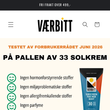
Gå videre
FRI FRAKT OVER 499,-
til
innholdet
Handlekurv