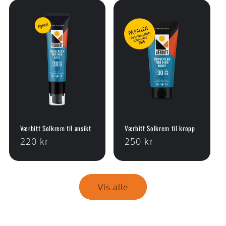
Værbitt Solkrem til ansikt
Værbitt Solkrem til kropp
Vanlig
220 kr
Vanlig
250 kr
pris
pris
Vis alle