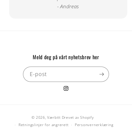
- Andreas
Meld deg på vårt nyhetsbrev her
E-post
Instagram
Betalingsmåter
© 2026,
Værbitt
Drevet av Shopify
Retningslinjer for angrerett
Personvernerklæring