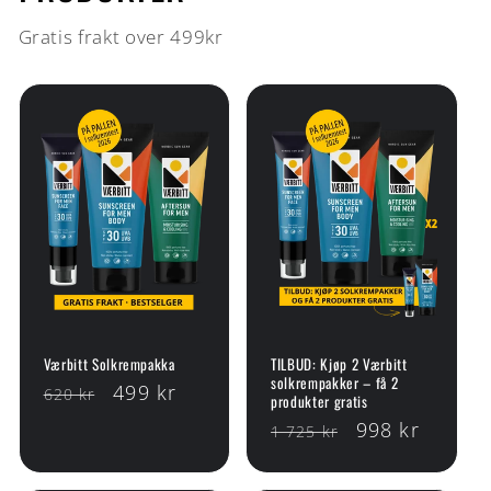
Gratis frakt over 499kr
Værbitt Solkrempakka
TILBUD: Kjøp 2 Værbitt
solkrempakker – få 2
Vanlig
Salgspris
499 kr
620 kr
produkter gratis
pris
Vanlig
Salgspris
998 kr
1 725 kr
pris